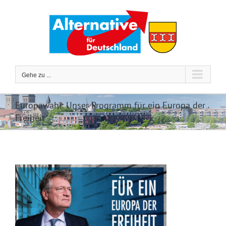
Zum
Inhalt
springen
Gehe zu ...
Europawahl: Unser Programm für ein Europa der
Freiheit