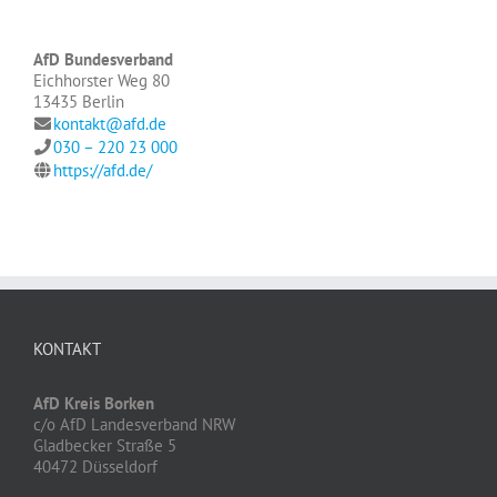
AfD Bundesverband
Eichhorster Weg 80
13435 Berlin
kontakt@afd.de
030 – 220 23 000
https://afd.de/
KONTAKT
AfD Kreis Borken
c/o AfD Landesverband NRW
Gladbecker Straße 5
40472 Düsseldorf