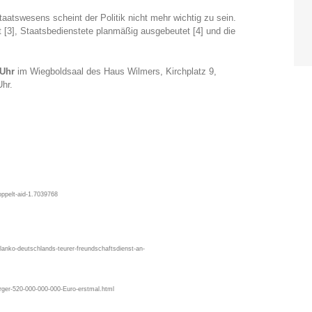
aatswesens scheint der Politik nicht mehr wichtig zu sein.
t [3], Staatsbedienstete planmäßig ausgebeutet [4] und die
 Uhr
im Wiegboldsaal des Haus Wilmers, Kirchplatz 9,
Uhr.
oppelt-aid-1.7039768
lanko-deutschlands-teurer-freundschaftsdienst-an-
rger-520-000-000-000-Euro-erstmal.html