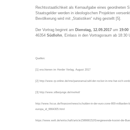
Rechtsstaatlichkeit als Kernaufgabe eines geordneten St
Staatsgelder werden in ideologischen Projekten versenk
Bevölkerung wird mit „Statistiken“ ruhig gestellt [5].
Der Vortrag beginnt am
Dienstag, 12.09.2017
um
19:00
46354
Südlohn
, Einlass in den Vortragsraum ab 18:30 
Quellen:
[1] erschienen im Herder Verlag, August 2017
[2] http://www.rp-online.de/nrw/panorama/zahl-der-rocker-in-nrw-hat-sich-verd
[3] http://www.silberjunge.de/merkel/
http://www.focus.de/finanzen/news/schulden-in-der-euro-zone-800-milliarden-b
europa_id_6664305.html
https://www.welt.de/wirtschaft/article158668152/Energiewende-kostet-die-Bue