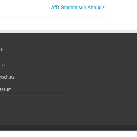
AfD-Stammtisch Ahaus
CE
akt
nschutz
essum