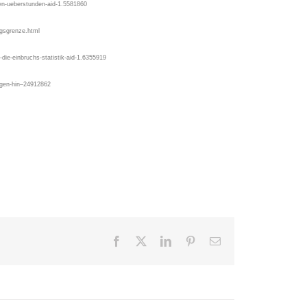
nen-ueberstunden-aid-1.5581860
ngsgrenze.html
-die-einbruchs-statistik-aid-1.6355919
igen-hin–24912862
Facebook
X
LinkedIn
Pinterest
E-
Mail