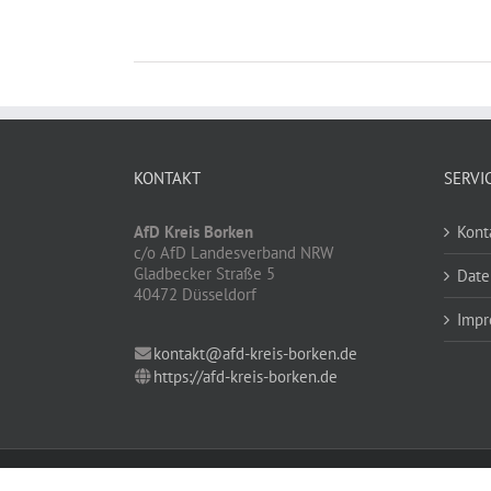
KONTAKT
SERVI
AfD Kreis Borken
Kont
c/o AfD Landesverband NRW
Gladbecker Straße 5
Date
40472 Düsseldorf
Impr
kontakt@afd-kreis-borken.de
https://afd-kreis-borken.de
Copyright by AfD Kreis Borken