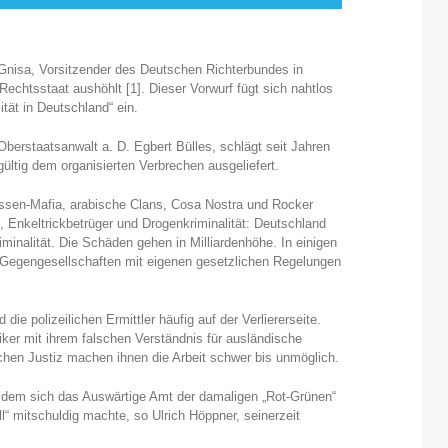
 Gnisa, Vorsitzender des Deutschen Richterbundes in
Rechtsstaat aushöhlt [1]. Dieser Vorwurf fügt sich nahtlos
tät in Deutschland“ ein.
Oberstaatsanwalt a. D. Egbert Bülles, schlägt seit Jahren
ültig dem organisierten Verbrechen ausgeliefert.
ssen-Mafia, arabische Clans, Cosa Nostra und Rocker
Enkeltrickbetrüger und Drogenkriminalität: Deutschland
iminalität. Die Schäden gehen in Milliardenhöhe. In einigen
 Gegengesellschaften mit eigenen gesetzlichen Regelungen
ie polizeilichen Ermittler häufig auf der Verliererseite.
ker mit ihrem falschen Verständnis für ausländische
schen Justiz machen ihnen die Arbeit schwer bis unmöglich.
ei dem sich das Auswärtige Amt der damaligen „Rot-Grünen“
“ mitschuldig machte, so Ulrich Höppner, seinerzeit