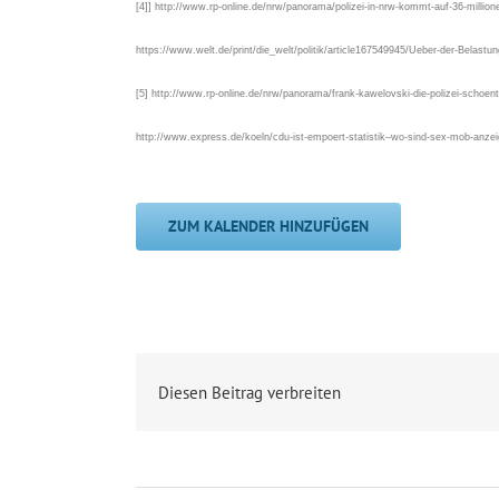
[4]] http://www.rp-online.de/nrw/panorama/polizei-in-nrw-kommt-auf-36-millio
https://www.welt.de/print/die_welt/politik/article167549945/Ueber-der-Belastu
[5] http://www.rp-online.de/nrw/panorama/frank-kawelovski-die-polizei-schoent
http://www.express.de/koeln/cdu-ist-empoert-statistik–wo-sind-sex-mob-anze
ZUM KALENDER HINZUFÜGEN
Diesen Beitrag verbreiten