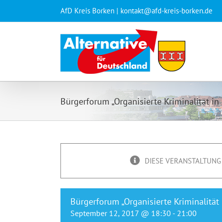
Zum
AfD Kreis Borken | kontakt@afd-kreis-borken.de
Inhalt
springen
Bürgerforum „Organisierte Kriminalität in
DIESE VERANSTALTUNG 
Bürgerforum „Organisierte Kriminalität
September 12, 2017 @ 18:30
-
21:00