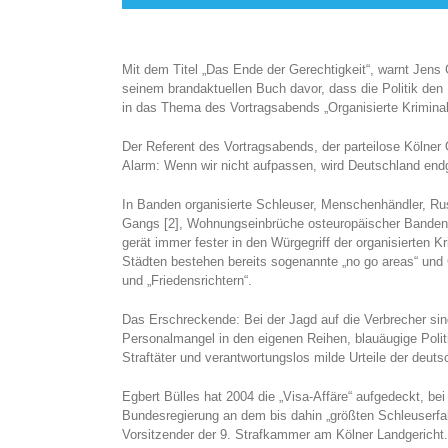
Mit dem Titel „Das Ende der Gerechtigkeit“, warnt Jens
seinem brandaktuellen Buch davor, dass die Politik den 
in das Thema des Vortragsabends „Organisierte Kriminali
Der Referent des Vortragsabends, der parteilose Kölner 
Alarm: Wenn wir nicht aufpassen, wird Deutschland endg
In Banden organisierte Schleuser, Menschenhändler, Ru
Gangs [2], Wohnungseinbrüche osteuropäischer Banden, 
gerät immer fester in den Würgegriff der organisierten Kr
Städten bestehen bereits sogenannte „no go areas“ und
und „Friedensrichtern“.
Das Erschreckende: Bei der Jagd auf die Verbrecher sind d
Personalmangel in den eigenen Reihen, blauäugige Politi
Straftäter und verantwortungslos milde Urteile der deut
Egbert Bülles hat 2004 die „Visa-Affäre“ aufgedeckt, b
Bundesregierung an dem bis dahin „größten Schleuserfall
Vorsitzender der 9. Strafkammer am Kölner Landgericht.