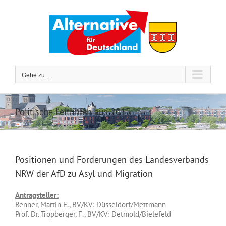
Zum
Inhalt
springen
Gehe zu ...
Politische Leitlinien aus 2015
Positionen und Forderungen des Landesverbands
NRW der AfD zu Asyl und Migration
Antragsteller:
Renner, Martin E., BV/KV: Düsseldorf/Mettmann
Prof. Dr. Tropberger, F., BV/KV: Detmold/Bielefeld