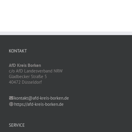
KONTAKT
AfD Kreis Borken
c/o AfD Landesverband NRW
Gladbecker Straße 5
40472 Düsseldorf
kontakt@afd-kreis-borken.de
https://afd-kreis-borken.de
SERVICE