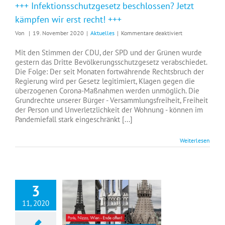
+++ Infektionsschutzgesetz beschlossen? Jetzt
kämpfen wir erst recht! +++
für
Von
|
19. November 2020
|
Aktuelles
|
Kommentare deaktiviert
+++
Infektionsschutz
Mit den Stimmen der CDU, der SPD und der Grünen wurde
beschlossen?
gestern das Dritte Bevölkerungsschutzgesetz verabschiedet.
Jetzt
Die Folge: Der seit Monaten fortwährende Rechtsbruch der
kämpfen
Regierung wird per Gesetz legitimiert, Klagen gegen die
wir
überzogenen Corona-Maßnahmen werden unmöglich. Die
erst
Grundrechte unserer Bürger - Versammlungsfreiheit, Freiheit
recht!
der Person und Unverletzlichkeit der Wohnung - können im
+++
Pandemiefall stark eingeschränkt [...]
Weiterlesen
3
11, 2020
+++ Europa muss sich jetzt verteidigen! +++