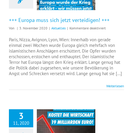
+++ Europa muss sich jetzt verteidigen! +++
für
Von
|
3. November 2020
|
Aktuelles
|
Kommentare deaktiviert
+++
Europa
Paris, Nizza, Avignon, Lyon, Wien: Innerhalb von gerade
muss
einmal zwei Wochen wurde Europa gleich mehrfach von
sich
islamistischen Anschlägen erschüttert. Die Opfer wurden
jetzt
erschossen, erstochen und enthauptet. Der islamistische
verteidigen!
Terror hat Europa längst den Krieg erklärt. Lange genug hat
+++
die Politik dabei zugesehen, wie unsere Bevölkerung in
Angst und Schrecken versetzt wird. Lange genug hat sie [...]
Weiterlesen
3
11, 2020
+++ Dieser Lockdown zerstört unsere Wirtschaft +++