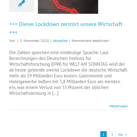
+++ Dieser Lockdown zerstört unsere Wirtschaft
+++
für
Von
|
3. November 2020
|
Aktuelles
|
Kommentare deaktiviert
+++
Dieser
Die Zahlen sprechen eine eindeutige Sprache. Laut
Lockdown
Berechnungen des Deutschen Instituts für
zerstört
Wirtschaftsforschung (DIW) für WELT AM SONNTAG wird der
unsere
ab heute geltende zweite Lockdown die deutsche Wirtschaft
Wirtschaft
mehr als 19 Milliarden Euro kosten. Gastronomie und
+++
Hotelgewerbe büßen mit 5,8 Milliarden Euro am meisten
ein, was einem Verlust von 55 Prozent der üblichen
Wirtschaftsleistung in [...]
Weiterlesen
Vor
1
2