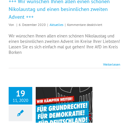
+++ Wir wünschen Ihnen allen einen schönen
Nikolaustag und einen besinnlichen zweiten
Advent +++
für
Von
|
6. Dezember 2020
|
Aktuelles
|
Kommentare deaktiviert
+++
Wir
Wir wünschen Ihnen allen einen schönen Nikolaustag und
wünschen
einen besinnlichen zweiten Advent im Kreise Ihrer Liebsten!
Ihnen
Lassen Sie es sich einfach mal gut gehen! Ihre AfD im Kreis
allen
Borken
einen
schönen
Weiterlesen
Nikolaustag
und
einen
besinnlichen
zweiten
19
Advent
+++
11, 2020
+++ Infektionsschutzgesetz beschlossen? Jetzt kämpfen wir erst recht! +++