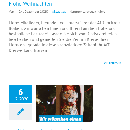
Frohe Weihnachten!
für
Von
|
24. Dezember 2020
|
Aktuelles
|
Kommentare deaktiviert
Frohe
Weihnachten!
Liebe Mitglieder, Freunde und Unterstützer der AfD im Kreis
Borken, wir wünschen Ihnen und Ihren Familien frohe und
besinnliche Festtage! Lassen Sie sich vom Christkind reich
beschenken und genießen Sie die Zeit im Kreise Ihrer
Liebsten - gerade in diesen schwierigen Zeiten! Ihr AfD
Kreisverband Borken
Weiterlesen
6
12, 2020
+++ Wir wünschen Ihnen allen einen schönen Nikolaustag und einen besinnlichen zweiten Advent +++