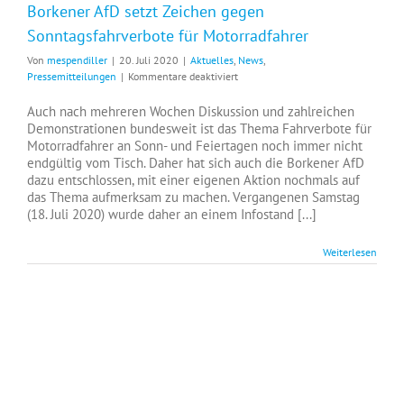
Borkener AfD setzt Zeichen gegen
Sonntagsfahrverbote für Motorradfahrer
Von
mespendiller
|
20. Juli 2020
|
Aktuelles
,
News
,
für
Pressemitteilungen
|
Kommentare deaktiviert
Borkener
AfD
Auch nach mehreren Wochen Diskussion und zahlreichen
setzt
Demonstrationen bundesweit ist das Thema Fahrverbote für
Zeichen
Motorradfahrer an Sonn- und Feiertagen noch immer nicht
gegen
endgültig vom Tisch. Daher hat sich auch die Borkener AfD
Sonntagsfahrverbote
dazu entschlossen, mit einer eigenen Aktion nochmals auf
für
das Thema aufmerksam zu machen. Vergangenen Samstag
Motorradfahrer
(18. Juli 2020) wurde daher an einem Infostand [...]
Weiterlesen