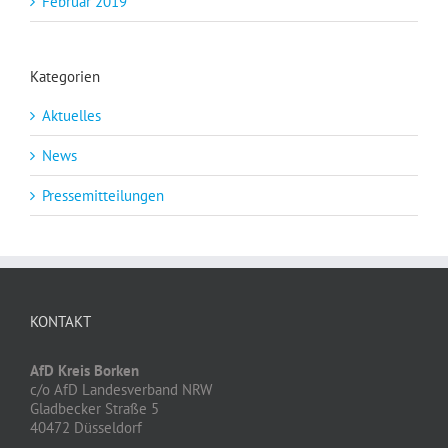
Februar 2019
Kategorien
Aktuelles
News
Pressemitteilungen
KONTAKT
AfD Kreis Borken
c/o AfD Landesverband NRW
Gladbecker Straße 5
40472 Düsseldorf