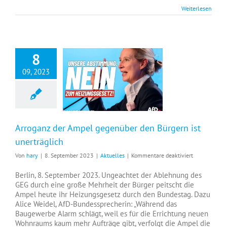
Espendiller
Weiterlesen
8
09, 2023
Arroganz der Ampel gegenüber den Bürgern ist unerträglich
Arroganz der Ampel gegenüber den Bürgern ist
unerträglich
für
Von
hary
|
8. September 2023
|
Aktuelles
|
Kommentare deaktiviert
Arroganz
der
Berlin, 8. September 2023. Ungeachtet der Ablehnung des
Ampel
GEG durch eine große Mehrheit der Bürger peitscht die
gegenüber
Ampel heute ihr Heizungsgesetz durch den Bundestag. Dazu
den
Alice Weidel, AfD-Bundessprecherin: „Während das
Bürgern
Baugewerbe Alarm schlägt, weil es für die Errichtung neuen
ist
Wohnraums kaum mehr Aufträge gibt, verfolgt die Ampel die