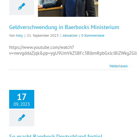
Geldverschwendung in Baerbocks Ministerium
Von
hary
|
21. September 2023
|
Aktuelles
|
0 Kommentare
https://www.youtube.com/watch?
v=nwvgddaZjqk&pp=ygU9UmVkZSBFc3BlbmRpbGxlciBiZWkgZGl
Weiterlesen
17
09, 2023
So macht Baerbock Deutschland fertig!