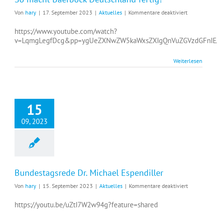
für
Von
hary
|
17. September 2023
|
Aktuelles
|
Kommentare deaktiviert
So
macht
https://www.youtube.com/watch?
Baerbock
v=LqmgLegfDcg&pp=ygUeZXNwZW5kaWxsZXIgQnVuZGVzdGFnIEJ
Deutschlan
fertig!
Weiterlesen
15
09, 2023
Bundestagsrede Dr. Michael Espendiller
für
Von
hary
|
15. September 2023
|
Aktuelles
|
Kommentare deaktiviert
Bundestags
Dr.
https://youtu.be/uZtI7W2w94g?feature=shared
Michael