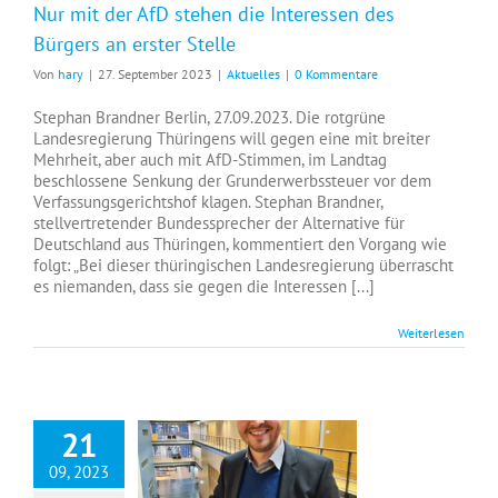
Nur mit der AfD stehen die Interessen des
Bürgers an erster Stelle
Von
hary
|
27. September 2023
|
Aktuelles
|
0 Kommentare
Stephan Brandner Berlin, 27.09.2023. Die rotgrüne
Landesregierung Thüringens will gegen eine mit breiter
Mehrheit, aber auch mit AfD-Stimmen, im Landtag
beschlossene Senkung der Grunderwerbssteuer vor dem
Verfassungsgerichtshof klagen. Stephan Brandner,
stellvertretender Bundessprecher der Alternative für
Deutschland aus Thüringen, kommentiert den Vorgang wie
folgt: „Bei dieser thüringischen Landesregierung überrascht
es niemanden, dass sie gegen die Interessen [...]
Weiterlesen
21
09, 2023
Geldverschwendung in Baerbocks Ministerium