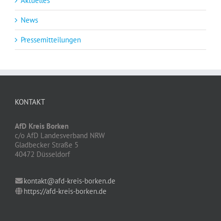
Aktuelles
News
Pressemitteilungen
KONTAKT
AfD Kreis Borken
c/o AfD Landesverband NRW
Gladbecker Straße 5
40472 Düsseldorf
kontakt@afd-kreis-borken.de
https://afd-kreis-borken.de