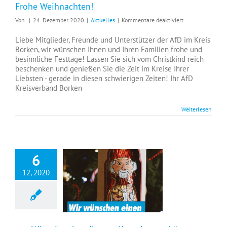
Frohe Weihnachten!
für
Von
|
24. Dezember 2020
|
Aktuelles
|
Kommentare deaktiviert
Frohe
Weihnachten!
Liebe Mitglieder, Freunde und Unterstützer der AfD im Kreis
Borken, wir wünschen Ihnen und Ihren Familien frohe und
besinnliche Festtage! Lassen Sie sich vom Christkind reich
beschenken und genießen Sie die Zeit im Kreise Ihrer
Liebsten - gerade in diesen schwierigen Zeiten! Ihr AfD
Kreisverband Borken
Weiterlesen
6
12, 2020
+++ Wir wünschen Ihnen allen einen schönen Nikolaustag und einen besinnlichen zweiten Advent +++