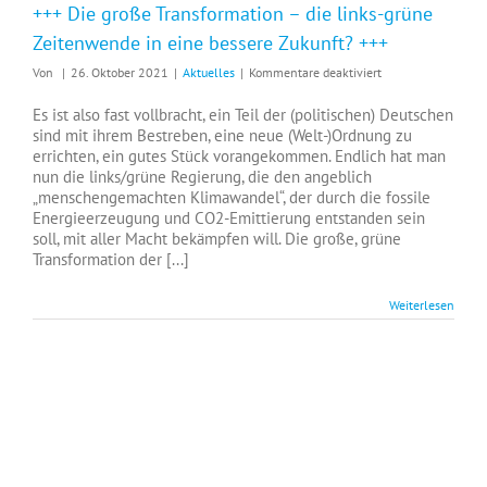
+++ Die große Transformation – die links-grüne
Zeitenwende in eine bessere Zukunft? +++
für
Von
|
26. Oktober 2021
|
Aktuelles
|
Kommentare deaktiviert
+++
Die
Es ist also fast vollbracht, ein Teil der (politischen) Deutschen
große
sind mit ihrem Bestreben, eine neue (Welt-)Ordnung zu
Transformation
errichten, ein gutes Stück vorangekommen. Endlich hat man
–
nun die links/grüne Regierung, die den angeblich
die
„menschengemachten Klimawandel“, der durch die fossile
links-
Energieerzeugung und CO2-Emittierung entstanden sein
grüne
soll, mit aller Macht bekämpfen will. Die große, grüne
Zeitenwende
Transformation der [...]
in
eine
Weiterlesen
bessere
Zukunft?
+++