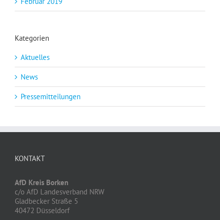
Februar 2019
Kategorien
Aktuelles
News
Pressemitteilungen
KONTAKT
AfD Kreis Borken
c/o AfD Landesverband NRW
Gladbecker Straße 5
40472 Düsseldorf