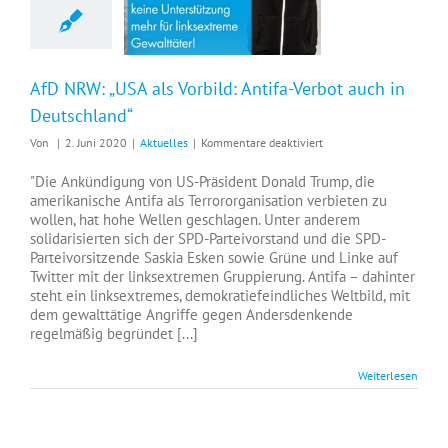
AfD NRW: „USA als Vorbild: Antifa-Verbot auch in
Deutschland“
für
Von
|
2. Juni 2020
|
Aktuelles
|
Kommentare deaktiviert
AfD
NRW:
"Die Ankündigung von US-Präsident Donald Trump, die
„USA
amerikanische Antifa als Terrororganisation verbieten zu
als
wollen, hat hohe Wellen geschlagen. Unter anderem
Vorbild:
solidarisierten sich der SPD-Parteivorstand und die SPD-
Antifa-
Parteivorsitzende Saskia Esken sowie Grüne und Linke auf
Verbot
Twitter mit der linksextremen Gruppierung. Antifa – dahinter
auch
steht ein linksextremes, demokratiefeindliches Weltbild, mit
in
dem gewalttätige Angriffe gegen Andersdenkende
Deutschland“
regelmäßig begründet [...]
Weiterlesen