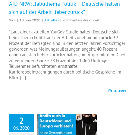
AfD NRW: „Tabuthema Politik – Deutsche halten
sich auf der Arbeit lieber zurück“
für
Von
|
10. Juni 2020
|
Aktuelles
|
Kommentare deaktiviert
AfD
NRW:
"Laut einer aktuellen YouGov-Studie halten Deutsche sich
„Tabuthema
beim Thema Politik auf der Arbeit zunehmend zurück. 39
Politik
Prozent der Befragten sind in den letzten Jahren vorsichtiger
–
geworden, was Meinungsäußerungen angeht. 40 Prozent
Deutsche
gaben an, sich lieber zurückzuhalten, um Ärger mit dem Chef
halten
zu vermeiden. Ganze 28 Prozent der 1.066 Umfrage-
sich
Teilnehmer befürchteten ernsthafte
auf
Karrierebeeinträchtigungen durch politische Gespräche im
der
Büro. [...]
Arbeit
lieber
zurück“
Weiterlesen
2
06, 2020
AfD NRW: „USA als Vorbild: Antifa-Verbot auch in Deutschland“