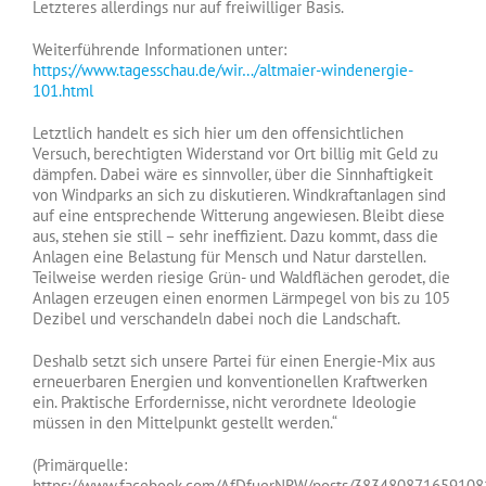
Letzteres allerdings nur auf freiwilliger Basis.
Weiterführende Informationen unter:
https://www.tagesschau.de/wir…/altmaier-windenergie-
101.html
Letztlich handelt es sich hier um den offensichtlichen
Versuch, berechtigten Widerstand vor Ort billig mit Geld zu
dämpfen. Dabei wäre es sinnvoller, über die Sinnhaftigkeit
von Windparks an sich zu diskutieren. Windkraftanlagen sind
auf eine entsprechende Witterung angewiesen. Bleibt diese
aus, stehen sie still – sehr ineffizient. Dazu kommt, dass die
Anlagen eine Belastung für Mensch und Natur darstellen.
Teilweise werden riesige Grün- und Waldflächen gerodet, die
Anlagen erzeugen einen enormen Lärmpegel von bis zu 105
Dezibel und verschandeln dabei noch die Landschaft.
Deshalb setzt sich unsere Partei für einen Energie-Mix aus
erneuerbaren Energien und konventionellen Kraftwerken
ein. Praktische Erfordernisse, nicht verordnete Ideologie
müssen in den Mittelpunkt gestellt werden.“
(Primärquelle:
https://www.facebook.com/AfDfuerNRW/posts/383480871659108