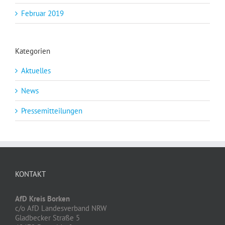
Februar 2019
Kategorien
Aktuelles
News
Pressemitteilungen
KONTAKT
AfD Kreis Borken
c/o AfD Landesverband NRW
Gladbecker Straße 5