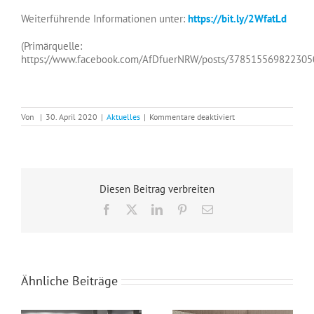
Weiterführende Informationen unter:
https://bit.ly/2WfatLd
(Primärquelle:
https://www.facebook.com/AfDfuerNRW/posts/378515569822305
für
Von
|
30. April 2020
|
Aktuelles
|
Kommentare deaktiviert
AfD
NRW:
„SEK-
Polizist
im
Einsatz
Diesen Beitrag verbreiten
erschossen“
Facebook
X
LinkedIn
Pinterest
E-
Mail
Ähnliche Beiträge