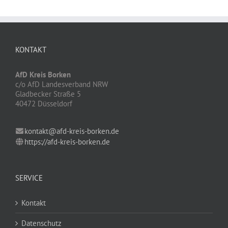
KONTAKT
AfD Kreis Borken
c/o AfD Landesverband NRW
Gladbecker Straße 5
40472 Düsseldorf
kontakt@afd-kreis-borken.de
https://afd-kreis-borken.de
SERVICE
Kontakt
Datenschutz