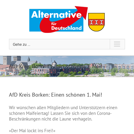
Zum
Inhalt
springen
Gehe zu ...
AfD Kreis Borken: Einen schönen 1. Mai!
AfD Kreis Borken: Einen schönen 1. Mai!
Wir wünschen allen Mitgliedern und Unterstützern einen
schönen Maifeiertag! Lassen Sie sich von den Corona-
Beschränkungen nicht die Laune verhageln.
»Der Mai lockt ins Frei!«