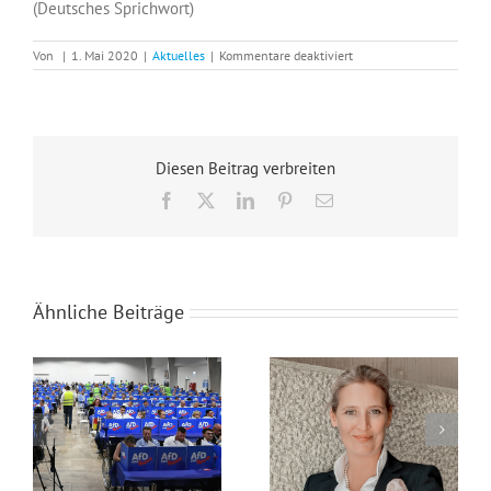
(Deutsches Sprichwort)
für
Von
|
1. Mai 2020
|
Aktuelles
|
Kommentare deaktiviert
AfD
Kreis
Borken:
Einen
schönen
1.
Diesen Beitrag verbreiten
Mai!
Facebook
X
LinkedIn
Pinterest
E-
Mail
Ähnliche Beiträge
Listenkandidaten der AfD NRW zur Landtagswahl 2027
Migrationskosten explodieren – Merz lässt Bürger länger arbeiten, um Staatsversagen zu finanzieren