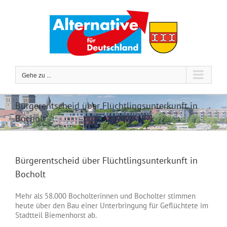
Zum
Inhalt
springen
Gehe zu ...
Bürgerentscheid über Flüchtlingsunterkunft in
Bocholt
Bürgerentscheid über Flüchtlingsunterkunft in
Bocholt
Mehr als 58.000 Bocholterinnen und Bocholter stimmen
heute über den Bau einer Unterbringung für Geflüchtete im
Stadtteil Biemenhorst ab.