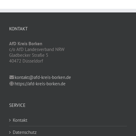
KONTAKT
AfD Kreis Borken
c/o AfD Landesverband NRW
Gladbecker Straße 5
40472 Düsseldorf
kontakt@afd-kreis-borken.de
https://afd-kreis-borken.de
SERVICE
Kontakt
Datenschutz