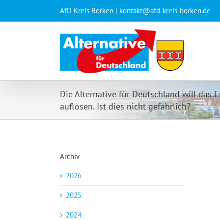
Zum
AfD Kreis Borken | kontakt@afd-kreis-borken.de
Inhalt
springen
Die Alternative für Deutschland will das
auflösen. Ist dies nicht gefährlich?
Archiv
2026
2025
2024