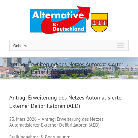
Zum
Inhalt
springen
Gehe zu ...
Antrag: Erweiterung des Netzes Automatisierter
Externer Defibrillatoren (AED)
Antrag: Erweiterung des Netzes Automatisierter
Externer Defibrillatoren (AED)
23. März 2026 – Antrag: Erweiterung des Netzes
Automatisierter Externer Defibrillatoren (AED)
Stellungnahme & Begründung: