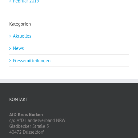
Februar 2019
Kategorien
Aktuelles
News
Pressemitteilungen
KONTAKT
AfD Kreis Borken
c/o AfD Landesverband NRW
Gladbecker Straße 5
40472 Düsseldorf