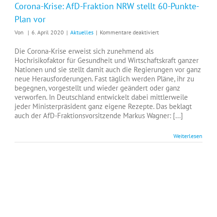
Corona-Krise: AfD-Fraktion NRW stellt 60-Punkte-
Plan vor
für
Von
|
6. April 2020
|
Aktuelles
|
Kommentare deaktiviert
Corona-
Krise:
Die Corona-Krise erweist sich zunehmend als
AfD-
Hochrisikofaktor für Gesundheit und Wirtschaftskraft ganzer
Fraktion
Nationen und sie stellt damit auch die Regierungen vor ganz
NRW
neue Herausforderungen. Fast täglich werden Pläne, ihr zu
stellt
begegnen, vorgestellt und wieder geändert oder ganz
60-
verworfen. In Deutschland entwickelt dabei mittlerweile
Punkte-
jeder Ministerpräsident ganz eigene Rezepte. Das beklagt
Plan
auch der AfD-Fraktionsvorsitzende Markus Wagner: [...]
vor
Weiterlesen